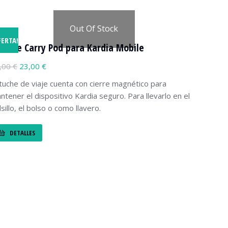
Out Of Stock
FERTA!
tuche Carry Pod para Kardia Mobile
,00
€
23,00
€
tuche de viaje cuenta con cierre magnético para
ntener el dispositivo Kardia seguro. Para llevarlo en el
lsillo, el bolso o como llavero.
DETALLES