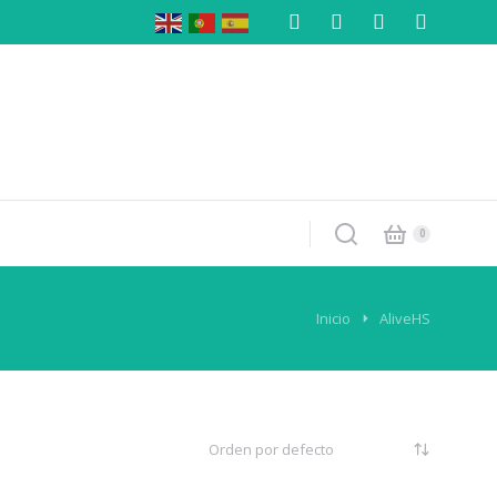
Inicio
AliveHS