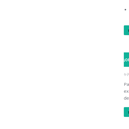
¡O
K
17
Pa
ex
de