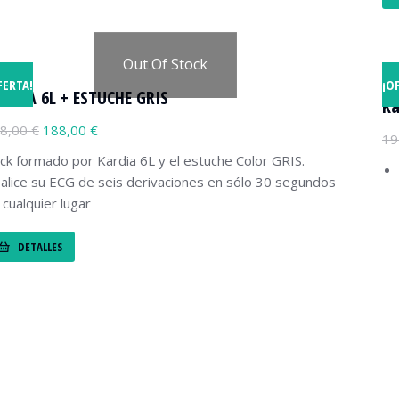
Out Of Stock
FERTA!
¡O
RDIA 6L + ESTUCHE GRIS
Ka
8,00
€
188,00
€
19
ck formado por Kardia 6L y el estuche Color GRIS.
alice su ECG de seis derivaciones en sólo 30 segundos
 cualquier lugar
DETALLES