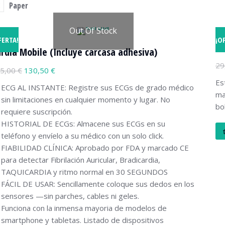
Paper
Out Of Stock
FERTA!
¡O
Es
rdia Mobile (Incluye carcasa adhesiva)
29
5,00
€
130,50
€
Es
ECG AL INSTANTE: Registre sus ECGs de grado médico
ma
sin limitaciones en cualquier momento y lugar. No
bo
requiere suscripción.
HISTORIAL DE ECGs: Almacene sus ECGs en su
teléfono y envíelo a su médico con un solo click.
FIABILIDAD CLÍNICA: Aprobado por FDA y marcado CE
para detectar Fibrilación Auricular, Bradicardia,
TAQUICARDIA y ritmo normal en 30 SEGUNDOS
FÁCIL DE USAR: Sencillamente coloque sus dedos en los
sensores —sin parches, cables ni geles.
Funciona con la inmensa mayoria de modelos de
smartphone y tabletas. Listado de dispositivos