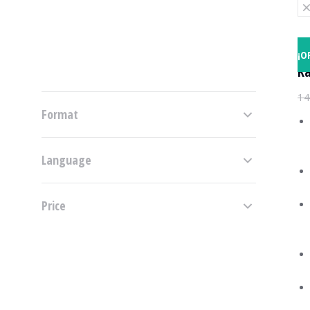
¡O
Ka
14
Format
Language
Price