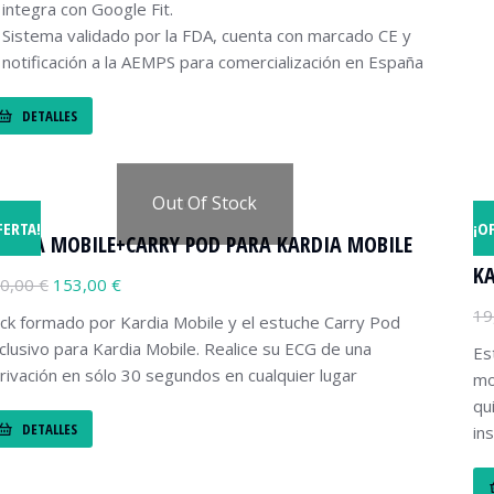
integra con Google Fit.
Sistema validado por la FDA, cuenta con marcado CE y
notificación a la AEMPS para comercialización en España
DETALLES
Out Of Stock
FERTA!
¡O
ARDIA MOBILE+CARRY POD PARA KARDIA MOBILE
ES
KA
0,00
€
153,00
€
19
ck formado por Kardia Mobile y el estuche Carry Pod
clusivo para Kardia Mobile. Realice su ECG de una
Es
rivación en sólo 30 segundos en cualquier lugar
mo
qu
DETALLES
in