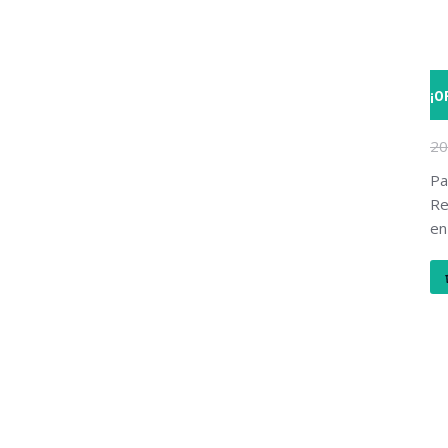
¡O
KA
20
Pa
Re
en