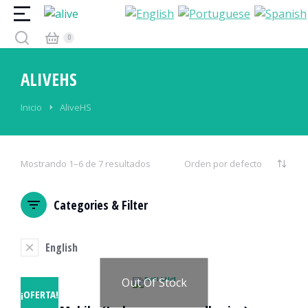
ALIVEHS
Estás aquí:
Inicio
AliveHS
Mostrando 1–6 de 7 resultados
Categories & Filter
English
Out Of Stock
¡OFERTA!