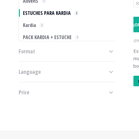
AliveHS
7
ESTUCHES PARA KARDIA
2
¡O
Kardia
2
Es
PACK KARDIA + ESTUCHE
3
29
Format
Es
ma
bo
Language
Price