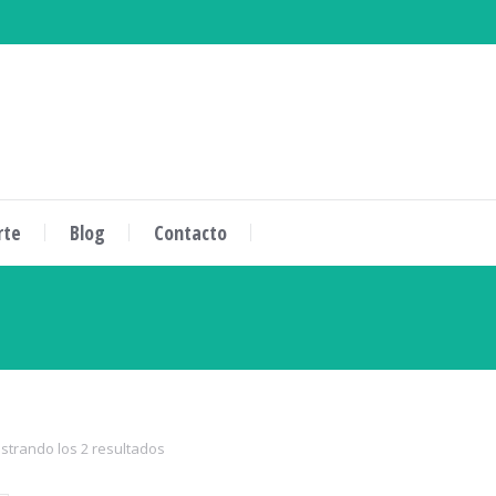
rte
Blog
Contacto
uí:
strando los 2 resultados