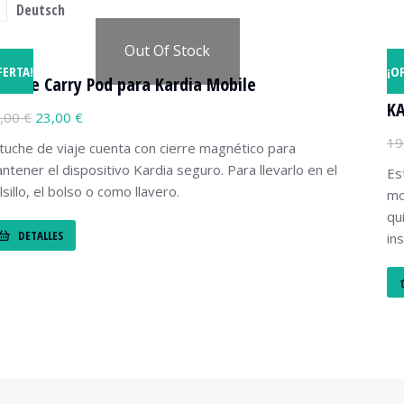
Deutsch
Out Of Stock
FERTA!
¡O
tuche Carry Pod para Kardia Mobile
ES
KA
,00
€
23,00
€
19
tuche de viaje cuenta con cierre magnético para
ntener el dispositivo Kardia seguro. Para llevarlo en el
Es
lsillo, el bolso o como llavero.
mo
qu
DETALLES
in